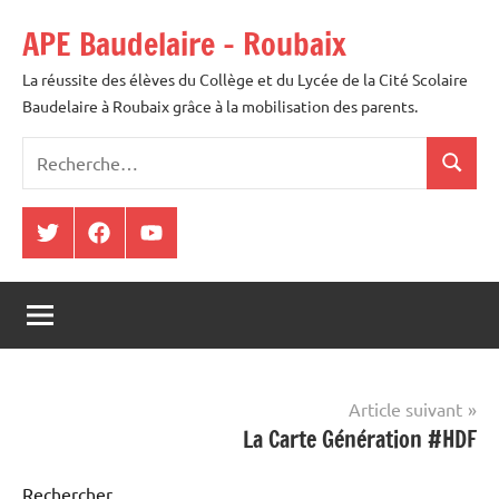
Aller
APE Baudelaire – Roubaix
au
contenu
La réussite des élèves du Collège et du Lycée de la Cité Scolaire
Baudelaire à Roubaix grâce à la mobilisation des parents.
Recherche
Recher
pour
:
Twitter
Facebook
Youtube
Navigation
Article suivant
La Carte Génération #HDF
de
l’article
Rechercher